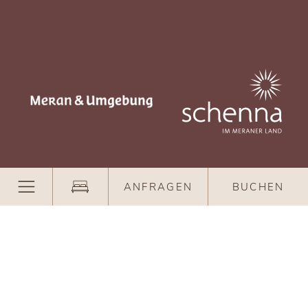
ANFRAGEN
BUCHEN
© Hohenwart GmbH
.
.
CIN IT021087A1UV9QL6TW
CIN IT021087A17AVXIC3S
.
.
.
CIN IT021087A1GUCFFJOX
Impressum
Sitemap
.
.
Datenschutzerklärung
Barrierefreiheitserklärung